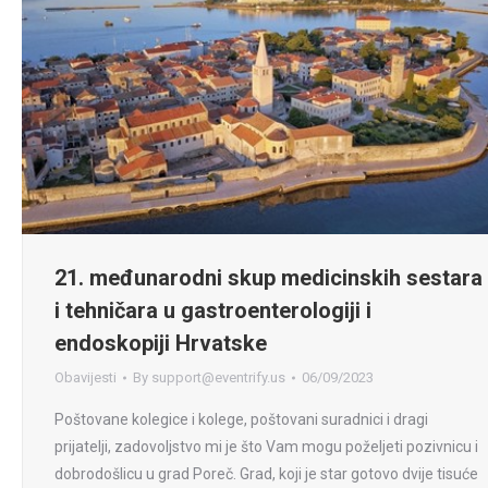
21. međunarodni skup medicinskih sestara
i tehničara u gastroenterologiji i
endoskopiji Hrvatske
Obavijesti
By
support@eventrify.us
06/09/2023
Poštovane kolegice i kolege, poštovani suradnici i dragi
prijatelji, zadovoljstvo mi je što Vam mogu poželjeti pozivnicu i
dobrodošlicu u grad Poreč. Grad, koji je star gotovo dvije tisuće