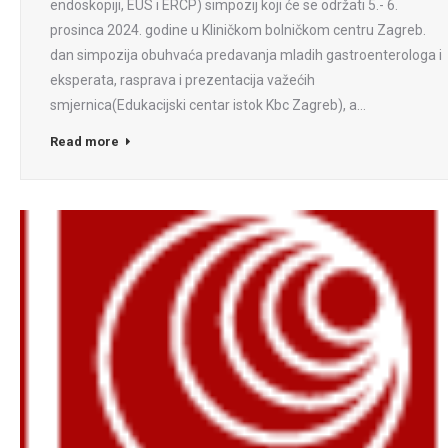
endoskopiji, EUS i ERCP) simpozij koji će se održati 5.- 6.
prosinca 2024. godine u Kliničkom bolničkom centru Zagreb.
dan simpozija obuhvaća predavanja mladih gastroenterologa i
eksperata, rasprava i prezentacija važećih
smjernica(Edukacijski centar istok Kbc Zagreb), a…
Read more