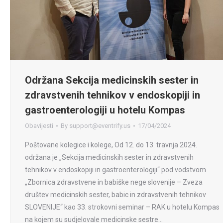
Održana Sekcija medicinskih sester in
zdravstvenih tehnikov v endoskopiji in
gastroenterologiji u hotelu Kompas
Obavijesti
By
support@eventrify.us
17/04/2024
Poštovane kolegice i kolege, Od 12. do 13. travnja 2024.
održana je „Sekcija medicinskih sester in zdravstvenih
tehnikov v endoskopiji in gastroenterologiji“ pod vodstvom
„Zbornica zdravstvene in babiške nege slovenije – Zveza
društev medicinskih sester, babic in zdravstvenih tehnikov
SLOVENIJE“ kao 33. strokovni seminar – RAK u hotelu Kompas
na kojem su sudjelovale medicinske sestre…