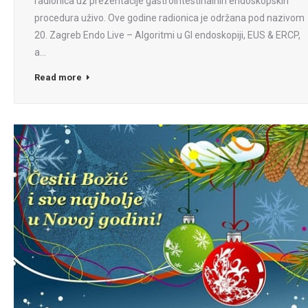
radionica uz prezentacije gastrointestinalnih endoskopskih
procedura uživo. Ove godine radionica je održana pod nazivom
20. Zagreb Endo Live – Algoritmi u GI endoskopiji, EUS & ERCP,
a…
Read more