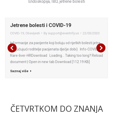
Endoskopija, IBD, jetrene bolesti
Jetrene bolesti i COVID-19
COVID-19
,
Obavijesti
By
support@eventrify.us
22/03/2020
Informacije za pacijente koji boluju od rijetkih bolesti jetre
(uključujući roditelje pacijenata dječje dobi) Info-COVID19-
Rare-liver-HRDownload Loading… Taking too long? Reload
document | Open in new tab Download [112.19 KB]
Saznaj više
ČETVRTKOM DO ZNANJA