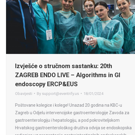
Izvješće o stručnom sastanku: 20th
ZAGREB ENDO LIVE – Algorithms in GI
endoscopy ERCP&EUS
Obavijesti
By
support@eventrify.us
18/01/2024
Poštovane kolegice i kolege! Unazad 20 godina na KBC-u
Zagreb u Odjelu intervencijske gastroenterologije Zavoda za
gastroenterologiju i hepatologiju, a pod pokroviteljskom
Hrvatskog gastroenterološkog društva odvija se endoskopska