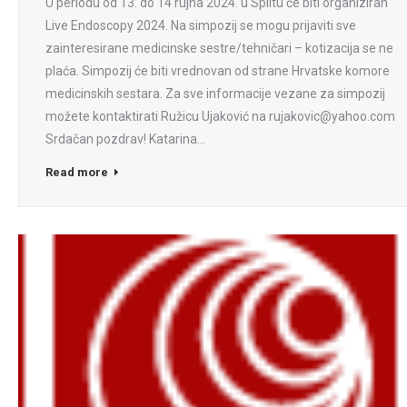
U periodu od 13. do 14 rujna 2024. u Splitu će biti organiziran
Live Endoscopy 2024. Na simpozij se mogu prijaviti sve
zainteresirane medicinske sestre/tehničari – kotizacija se ne
plaća. Simpozij će biti vrednovan od strane Hrvatske komore
medicinskih sestara. Za sve informacije vezane za simpozij
možete kontaktirati Ružicu Ujaković na rujakovic@yahoo.com
Srdačan pozdrav! Katarina…
Read more