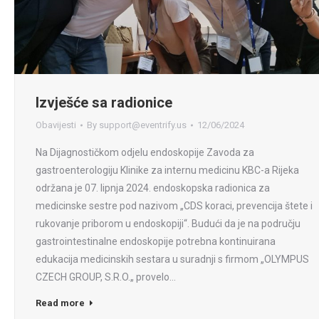
Izvješće sa radionice
Obavijesti
By
support@eventrify.us
12/06/2024
Na Dijagnostičkom odjelu endoskopije Zavoda za
gastroenterologiju Klinike za internu medicinu KBC-a Rijeka
održana je 07. lipnja 2024. endoskopska radionica za
medicinske sestre pod nazivom „CDS koraci, prevencija štete i
rukovanje priborom u endoskopiji“. Budući da je na području
gastrointestinalne endoskopije potrebna kontinuirana
edukacija medicinskih sestara u suradnji s firmom „OLYMPUS
CZECH GROUP, S.R.O.„ provelo…
Read more