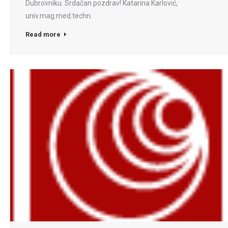
Dubrovniku. Srdačan pozdrav! Katarina Karlović,
univ.mag.med.techn.
Read more