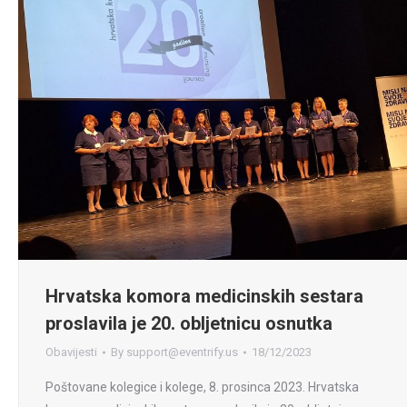
Hrvatska komora medicinskih sestara
proslavila je 20. obljetnicu osnutka
Obavijesti
By
support@eventrify.us
18/12/2023
Poštovane kolegice i kolege, 8. prosinca 2023. Hrvatska