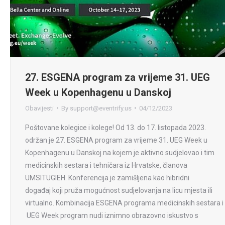
27. ESGENA program za vrijeme 31. UEG
Week u Kopenhagenu u Danskoj
Obavijesti
By
support@eventrify.us
04/12/2023
Poštovane kolegice i kolege! Od 13. do 17. listopada 2023.
održan je 27. ESGENA program za vrijeme 31. UEG Week u
Kopenhagenu u Danskoj na kojem je aktivno sudjelovao i tim
medicinskih sestara i tehničara iz Hrvatske, članova
UMSITUGIEH. Konferencija je zamišljena kao hibridni
događaj koji pruža mogućnost sudjelovanja na licu mjesta ili
virtualno. Kombinacija ESGENA programa medicinskih sestara i
UEG Week program nudi iznimno obrazovno iskustvo s