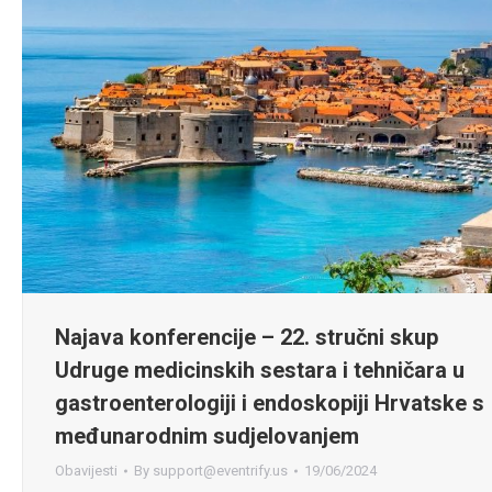
Najava konferencije – 22. stručni skup
Udruge medicinskih sestara i tehničara u
gastroenterologiji i endoskopiji Hrvatske s
međunarodnim sudjelovanjem
Obavijesti
By
support@eventrify.us
19/06/2024