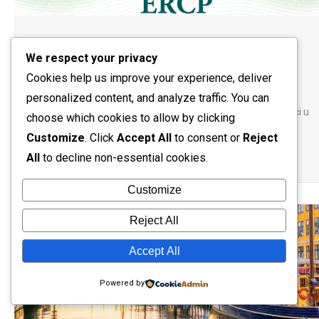
Poziv na ADRIATIC EUS Workshop
We respect your privacy
Obavijesti
By
support@eventrify.us
23/05/2023
Cookies help us improve your experience, deliver
Pozivamo vas da se odazovete se odazovete Adriatic EUS
personalized content, and analyze traffic. You can
susretu, učenju i radionicama. Više informacija možete naći u
choose which cookies to allow by clicking
programu događanja: EUSERCP programski letak 2023
Customize
. Click
Accept All
to consent or
Reject
Read more
All
to decline non-essential cookies.
Customize
Reject All
Accept All
Powered by