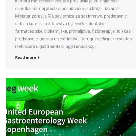
komora medicinskih sestara proslavila je 20. obljetnicu
osnutka. Samoj proslavi prisustvovali su brojni uzvanici:
Ministar zdravlja RH, savjetnica za sestrinstvo, predstavnici
ostalih komora u zdravstvu (liječničke, dentalne,
farmaceutske, biokemijske, primaljstva, fizioterapije itd.) kao i
predstavnici udruga u sestrinstvu. Udrugu medicinskih sestara
i tehničara u gastroenterologiji i endoskopiji…
Read more