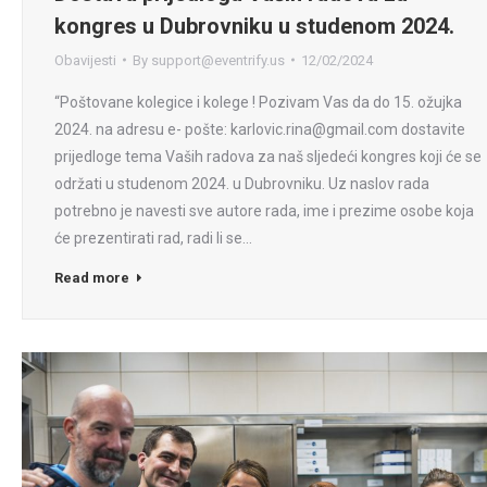
kongres u Dubrovniku u studenom 2024.
Obavijesti
By
support@eventrify.us
12/02/2024
“Poštovane kolegice i kolege ! Pozivam Vas da do 15. ožujka
2024. na adresu e- pošte: karlovic.rina@gmail.com dostavite
prijedloge tema Vaših radova za naš sljedeći kongres koji će se
održati u studenom 2024. u Dubrovniku. Uz naslov rada
potrebno je navesti sve autore rada, ime i prezime osobe koja
će prezentirati rad, radi li se…
Read more