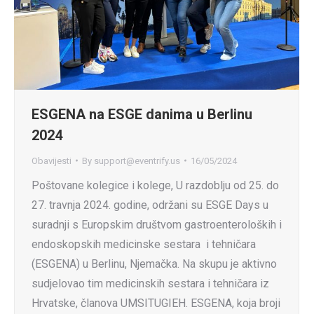
ESGENA na ESGE danima u Berlinu
2024
Obavijesti
By
support@eventrify.us
16/05/2024
Poštovane kolegice i kolege, U razdoblju od 25. do
27. travnja 2024. godine, održani su ESGE Days u
suradnji s Europskim društvom gastroenteroloških i
endoskopskih medicinske sestara i tehničara
(ESGENA) u Berlinu, Njemačka. Na skupu je aktivno
sudjelovao tim medicinskih sestara i tehničara iz
Hrvatske, članova UMSITUGIEH. ESGENA, koja broji