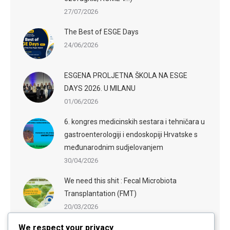
27/07/2026
The Best of ESGE Days
24/06/2026
ESGENA PROLJETNA ŠKOLA NA ESGE
DAYS 2026. U MILANU
01/06/2026
6. kongres medicinskih sestara i tehničara u
gastroenterologiji i endoskopiji Hrvatske s
međunarodnim sudjelovanjem
30/04/2026
We need this shit : Fecal Microbiota
Transplantation (FMT)
20/03/2026
ESGE-ESGENA Webinar: Sedation in
We respect your privacy