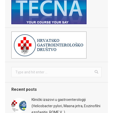
Search:
Recent posts
Klinički izazovi u gastroenterologiji
(Helicobacter pylori, Masna jetra, Eozinofilni
ezofagitis, ROME V…)