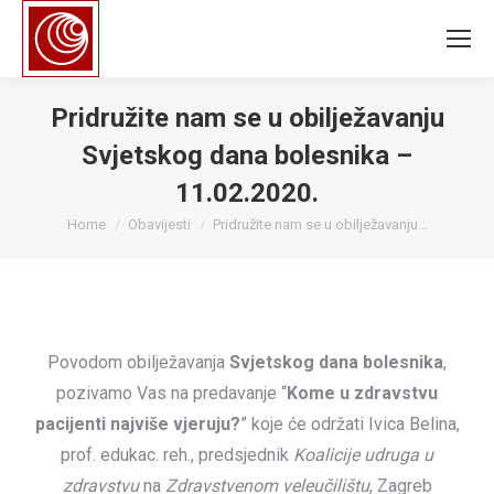
Pridružite nam se u obilježavanju
Svjetskog dana bolesnika –
11.02.2020.
You are here:
Home
Obavijesti
Pridružite nam se u obilježavanju…
Povodom obilježavanja
Svjetskog dana bolesnika
,
pozivamo Vas na predavanje “
Kome u zdravstvu
pacijenti najviše vjeruju?
” koje će održati Ivica Belina,
prof. edukac. reh., predsjednik
Koalicije udruga u
zdravstvu
na
Zdravstvenom veleučilištu
, Zagreb