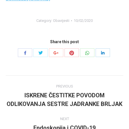
Category:
Obavijesti
10/02/2020
Share this post
Share
Share
Share
Share
Share
Share
with
with
with
with
with
with
Twitter
Pinterest
WhatsApp
Facebook
Google+
LinkedIn
Post
PREVIOUS
navigation
ISKRENE ČESTITKE POVODOM
Previous
ODLIKOVANJA SESTRE JADRANKE BRLJAK
post:
NEXT
Endoskopija i COVID-19
Next