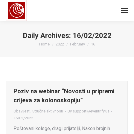
Daily Archives:
16/02/2022
You are here:
Home
2022
February
16
Poziv na webinar “Novosti u pripremi
crijeva za kolonoskopiju”
Obavijesti
,
Stručne aktivnosti
By
support@eventrify.us
16/02/2022
Poštovani kolege, dragi prijatelji, Nakon brojnih