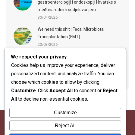
gastroenterologiji i endoskopiji Hrvatske s
međunarodnim sudjelovanjem
30/04/2026
We need this shit : Fecal Microbiota
Transplantation (FMT)
20/03/2026
We respect your privacy
ESGE-ESGENA Webinar: Sedation in
Endoscopy: Evidence-Based Practices and
Cookies help us improve your experience, deliver
Practical Guidance
personalized content, and analyze traffic. You can
20/03/2026
choose which cookies to allow by clicking
Customize
. Click
Accept All
to consent or
Reject
All
to decline non-essential cookies.
Customize
Reject All