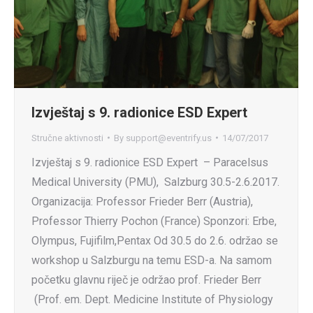
Izvještaj s 9. radionice ESD Expert
Stručne aktivnosti
By
support@eventrify.us
14/07/2017
Izvještaj s 9. radionice ESD Expert – Paracelsus
Medical University (PMU), Salzburg 30.5-2.6.2017.
Organizacija: Professor Frieder Berr (Austria),
Professor Thierry Pochon (France) Sponzori: Erbe,
Olympus, Fujifilm,Pentax Od 30.5 do 2.6. održao se
workshop u Salzburgu na temu ESD-a. Na samom
početku glavnu riječ je održao prof. Frieder Berr
(Prof. em. Dept. Medicine Institute of Physiology