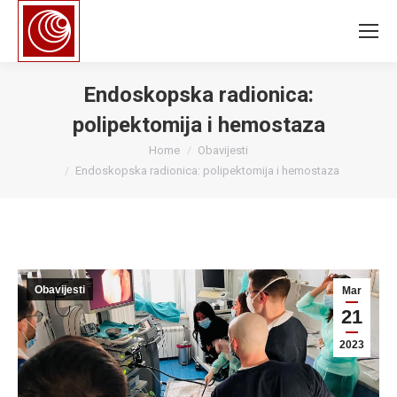
Endoskopska radionica:
polipektomija i hemostaza
You are here:
Home
Obavijesti
Endoskopska radionica: polipektomija i hemostaza
Obavijesti
Mar
21
2023