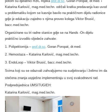
potom su djelatnici KBC Rijeka
prof.dr.sc
. Goran Poropat, dr.med. i
Katarina Karlović, mag.med.techn. održali kratka predavanja kao uvod
u problematiku kojom se kasnije bavilo na praktičnom dijelu radionice
gdje je edukaciju zajedno s njima proveo kolega Viktor Brusić,
bacc.med.techn.
Organizirane su tri radne stanice gdje se na Hands -On dijelu
praktično izvodilo sljedeće zahvate:
1. Polipektomija –
prof.dr.sc
. Goran Poropat, dr.med.
2. Hemostaza – Katarina Karlović, mag.med.techn.
3. EndoLoop – Viktor Brusić, bacc.med.techn.
Svima koji su se odazvali zahvaljujemo na sudjelovanju i želimo im da
stečena znanja uspješno implementiraju u svoj svakodnevni rad.
Podpredsjednica UMSITUGIEH:
Katarina Karlović, mag.med.techn.