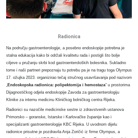
Radionica
Na području gastroenterologije, a posebno endoskopije potrebna je
stalna edukacija kako bi održali kvalitetu rada i postigli što bolje
ciljeve u pružanju skrbi kod gastroenteroloških bolesnika. Sukladno
tome i naši partneri prepoznaju tu potrebu pa je na tragu toga Olympus
17. ožujka 2023. organizirao tečaj stručnog usavršavanja pod nazivom
„
Endoskopska radionica: polipektomija i hemostaza
” u prostorima
Dijagnostičkog odjela endoskopije Zavoda za gastroenterologiju
Klinike za internu medicinu Kliničkog bolničkog centra Rijeka.
Radionici su nazočile medicinske sestre iz zdravstvenih ustanova
Primorsko – goranske, Istarske i Karlovačke županije kao i
specijalizanti gastroenterologije KBC Rijeka. U uvodnom dijelu
radionice prisutne je pozdravila Anja Zoričić iz firme Olympus, a