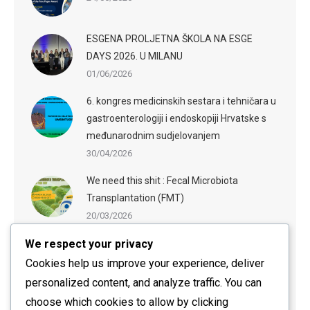
ESGENA PROLJETNA ŠKOLA NA ESGE
DAYS 2026. U MILANU
01/06/2026
6. kongres medicinskih sestara i tehničara u
gastroenterologiji i endoskopiji Hrvatske s
međunarodnim sudjelovanjem
30/04/2026
We need this shit : Fecal Microbiota
Transplantation (FMT)
20/03/2026
We respect your privacy
ESGE-ESGENA Webinar: Sedation in
Endoscopy: Evidence-Based Practices and
Cookies help us improve your experience, deliver
Practical Guidance
personalized content, and analyze traffic. You can
20/03/2026
choose which cookies to allow by clicking