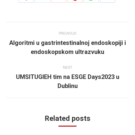
with
with
with
with
with
with
Twitter
Pinterest
WhatsApp
Facebook
Google+
LinkedIn
Post
PREVIOUS
navigation
Algoritmi u gastrintestinalnoj endoskopiji i
Previous
endoskopskom ultrazvuku
post:
NEXT
UMSITUGIEH tim na ESGE Days2023 u
Next
Dublinu
post:
Related posts