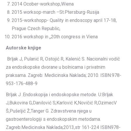
2014 Ocober-workshop,Wiena
2015 worksop-march –St.Ptersburg-Rusija
2015-workshopp- Quality in endoscopy april 17-18,
Prague Czech Republic,
2016 workshop in „20th congress in Viena
Autorske knjige
Brljak J, Pulanić R, Ostojić R, Kalenić S. Nacionalni vodič
za endoskopske dvorane u bolnicama i privatnim
praksama. Zagreb: Medicinska Naklada; 2010. ISBN:978-
953-176-488-9
Brljak J .Endoskopija i endoskopske metode. U:Brljak
J,Bukovina G,Danilović S,Karlović K,Novičić R,OzimecV
Š,Pušeljić Ž,Tanger G. Zdravstvena njega u
gastroenterologiji s endoskopskim metodama.
Zagreb:Medicinska Naklada;2013,str 161-224 ISBN978-