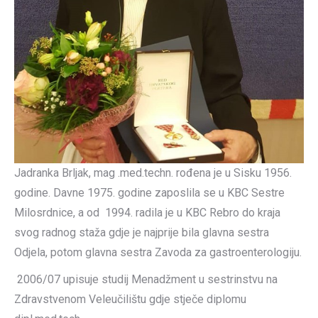
Jadranka Brljak, mag .med.techn. rođena je u Sisku 1956.
godine. Davne 1975. godine zaposlila se u KBC Sestre
Milosrdnice, a od 1994. radila je u KBC Rebro do kraja
svog radnog staža gdje je najprije bila glavna sestra
Odjela, potom glavna sestra Zavoda za gastroenterologiju.
2006/07 upisuje studij Menadžment u sestrinstvu na
Zdravstvenom Veleučilištu gdje stječe diplomu