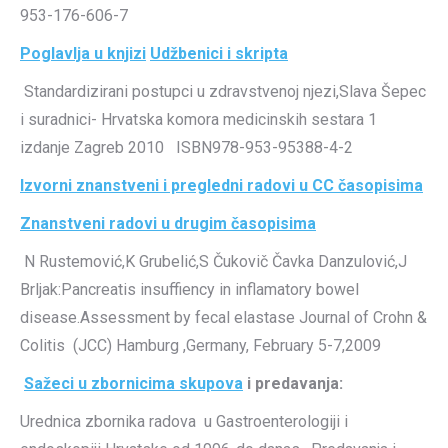
953-176-606-7
Poglavlja u knjizi
Udžbenici i skripta
Standardizirani postupci u zdravstvenoj njezi,Slava Šepec
i suradnici- Hrvatska komora medicinskih sestara 1
izdanje Zagreb 2010 ISBN978-953-95388-4-2
Izvorni znanstveni i pregledni radovi u CC časopisima
Znanstveni radovi u drugim časopisima
N Rustemović,K Grubelić,S Čukovič Čavka Danzulović,J
Brljak:Pancreatis insuffiency in inflamatory bowel
disease.Assessment by fecal elastase Journal of Crohn &
Colitis (JCC) Hamburg ,Germany, February 5-7,2009
Sažeci u zbornicima skupova
i predavanja:
Urednica zbornika radova u Gastroenterologiji i