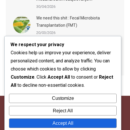
30/04/2026
We need this shit : Fecal Microbiota
Transplantation (FMT)
20/03/2026
We respect your privacy
ESGE-ESGENA Webinar: Sedation in
Endoscopy: Evidence-Based Practices and
Cookies help us improve your experience, deliver
Practical Guidance
personalized content, and analyze traffic. You can
20/03/2026
choose which cookies to allow by clicking
Customize
. Click
Accept All
to consent or
Reject
All
to decline non-essential cookies.
Customize
Reject All
Accept All