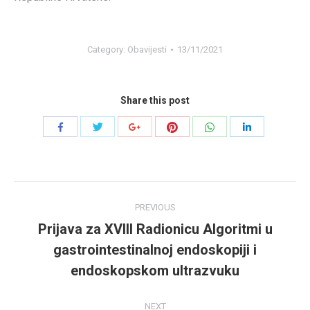
Category:
Obavijesti
13/11/2021
Share this post
Share
Share
Share
Share
Share
Share
with
with
with
with
with
with
Twitter
Pinterest
WhatsApp
Facebook
Google+
LinkedIn
Post
PREVIOUS
navigation
Prijava za XVIII Radionicu Algoritmi u
gastrointestinalnoj endoskopiji i
Previous
post:
endoskopskom ultrazvuku
NEXT