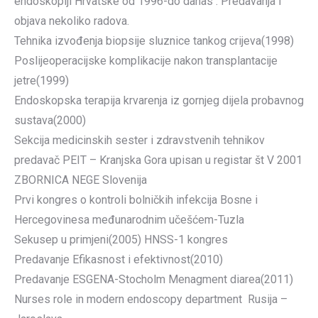
endoskopiji Hrvatske od 1996-do danas . Predavanja i
objava nekoliko radova.
Tehnika izvođenja biopsije sluznice tankog crijeva(1998)
Poslijeoperacijske komplikacije nakon transplantacije
jetre(1999)
Endoskopska terapija krvarenja iz gornjeg dijela probavnog
sustava(2000)
Sekcija medicinskih sester i zdravstvenih tehnikov
predavač PEIT – Kranjska Gora upisan u registar št V 2001
ZBORNICA NEGE Slovenija
Prvi kongres o kontroli bolničkih infekcija Bosne i
Hercegovinesa međunarodnim učešćem-Tuzla
Sekusep u primjeni(2005) HNSS-1 kongres
Predavanje Efikasnost i efektivnost(2010)
Predavanje ESGENA-Stocholm Menagment diarea(2011)
Nurses role in modern endoscopy department Rusija –