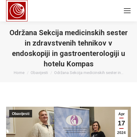
Održana Sekcija medicinskih sester
in zdravstvenih tehnikov v
endoskopiji in gastroenterologiji u
hotelu Kompas
You are here:
Home
Obavijesti
Održana Sekcija medicinskih sester in…
Obavijesti
Apr
17
2024