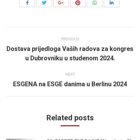
Share
Share
Share
Share
Share
Share
with
with
with
with
with
with
Twitter
Pinterest
WhatsApp
Facebook
Google+
LinkedIn
Post
PREVIOUS
navigation
Dostava prijedloga Vaših radova za kongres
Previous
u Dubrovniku u studenom 2024.
post:
NEXT
ESGENA na ESGE danima u Berlinu 2024
Next
post:
Related posts