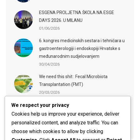
ESGENA PROLJETNA ŠKOLA NA ESGE
DAYS 2026. U MILANU
01/06/2026
6. kongres medicinskih sestara i tehničara u
gastroenterologiji i endoskopiji Hrvatske s
međunarodnim sudjelovanjem
30/04/2026
We need this shit : Fecal Microbiota
Transplantation (FMT)
20/03/2026
We respect your privacy
ESGE-ESGENA Webinar: Sedation in
Endoscopy: Evidence-Based Practices and
Cookies help us improve your experience, deliver
Practical Guidance
personalized content, and analyze traffic. You can
20/03/2026
choose which cookies to allow by clicking