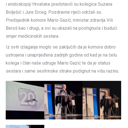
i endoskopiji Hrvatske predstavili su kolegica Suzana
Bolješić i Jure Erceg. Pozdravne riječi održali su
Predsjednik komore Mario Gazić, ministar zdravlja Vili
Beroš kao i drugi, a svi su ukazali na postignuća i budući
smjer medicinskih sestara.
Iz svih izlaganja moglo se zaključiti da je komora dobro
ustrojena i unaprijeđena zadnjih godina od kad je na čelu
kolega i član naše udruge Mario Gazić te da je status
sestara i same sestrinske struke podignut na višu razinu.