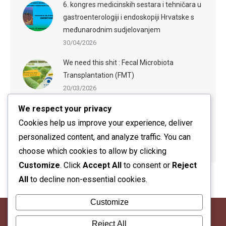
6. kongres medicinskih sestara i tehničara u
gastroenterologiji i endoskopiji Hrvatske s
međunarodnim sudjelovanjem
30/04/2026
We need this shit : Fecal Microbiota
Transplantation (FMT)
20/03/2026
We respect your privacy
ESGE-ESGENA Webinar: Sedation in
Endoscopy: Evidence-Based Practices and
Cookies help us improve your experience, deliver
Practical Guidance
personalized content, and analyze traffic. You can
20/03/2026
choose which cookies to allow by clicking
Customize
. Click
Accept All
to consent or
Reject
All
to decline non-essential cookies.
Customize
Reject All