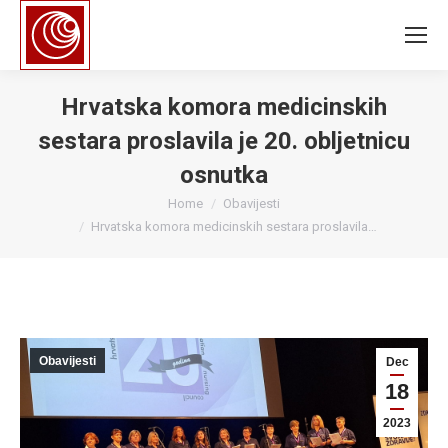
Hrvatska komora medicinskih
sestara proslavila je 20. obljetnicu
osnutka
You are here:
Home
Obavijesti
Hrvatska komora medicinskih sestara proslavila…
Obavijesti
Dec
18
2023