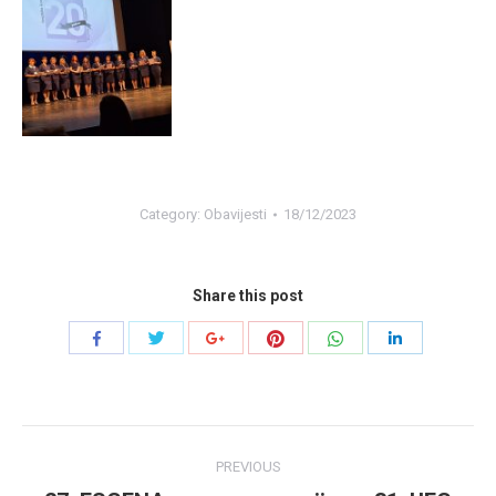
Category:
Obavijesti
18/12/2023
Share this post
Share
Share
Share
Share
Share
Share
with
with
with
with
with
with
Twitter
Pinterest
WhatsApp
Facebook
Google+
LinkedIn
Post
PREVIOUS
navigation