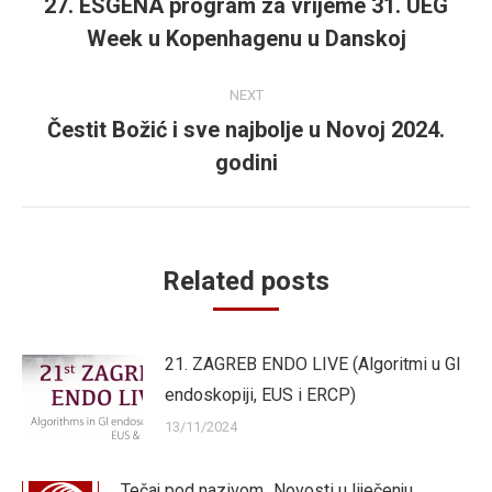
27. ESGENA program za vrijeme 31. UEG
Previous
Week u Kopenhagenu u Danskoj
post:
NEXT
Čestit Božić i sve najbolje u Novoj 2024.
Next
godini
post:
Related posts
21. ZAGREB ENDO LIVE (Algoritmi u GI
endoskopiji, EUS i ERCP)
13/11/2024
Tečaj pod nazivom „Novosti u liječenju