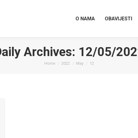
O NAMA
OBAVIJESTI
aily Archives:
12/05/202
You are here:
Home
2022
May
12