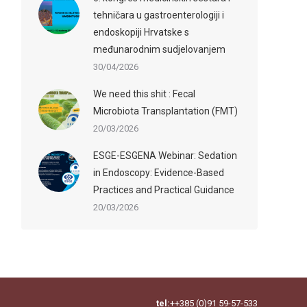
tehničara u gastroenterologiji i
endoskopiji Hrvatske s
međunarodnim sudjelovanjem
30/04/2026
We need this shit : Fecal
Microbiota Transplantation (FMT)
20/03/2026
ESGE-ESGENA Webinar: Sedation
in Endoscopy: Evidence-Based
Practices and Practical Guidance
20/03/2026
tel:
++385 (0)91 59-57-533