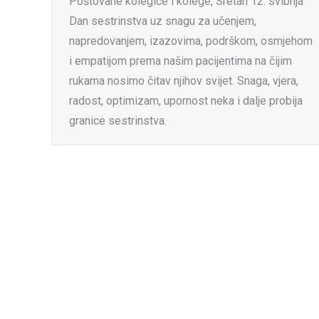
Poštovane kolegice i kolege, Sretan 12. svibnja
Dan sestrinstva uz snagu za učenjem,
napredovanjem, izazovima, podrškom, osmjehom
i empatijom prema našim pacijentima na čijim
rukama nosimo čitav njihov svijet. Snaga, vjera,
radost, optimizam, upornost neka i dalje probija
granice sestrinstva.