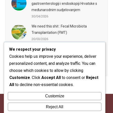
gastroenterologiji i endoskopiji Hrvatske s
međunarodnim sudjelovanjem
30/04/2026
We need this shit : Fecal Microbiota
Transplantation (FMT)
20/03/2026
We respect your privacy
ESGE-ESGENA Webinar: Sedation in
Endoscopy: Evidence-Based Practices and
Cookies help us improve your experience, deliver
Practical Guidance
personalized content, and analyze traffic. You can
20/03/2026
choose which cookies to allow by clicking
Customize
. Click
Accept All
to consent or
Reject
All
to decline non-essential cookies.
Customize
Reject All