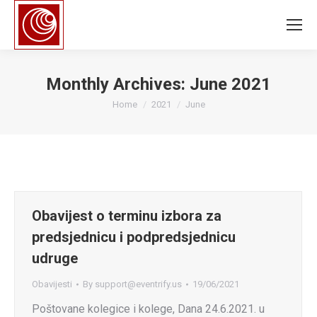
Monthly Archives:
June 2021
You are here:
Home
2021
June
Obavijest o terminu izbora za
predsjednicu i podpredsjednicu
udruge
Obavijesti
By
support@eventrify.us
19/06/2021
Poštovane kolegice i kolege, Dana 24.6.2021. u